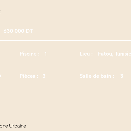
s
630 000 DT
Piscine :
1
Lieu :
Fatou, Tunisi
Pièces :
3
Salle de bain :
3
2
Zone Urbaine