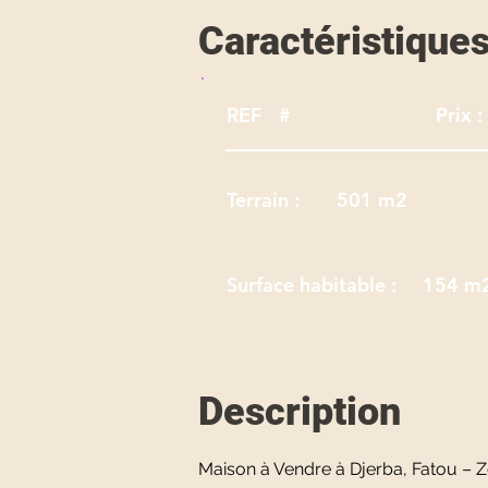
Caractéristique
REF
#
Prix :
Terrain :
501 m2
Surface habitable :
154 m
Description
Maison à Vendre à Djerba, Fatou – 