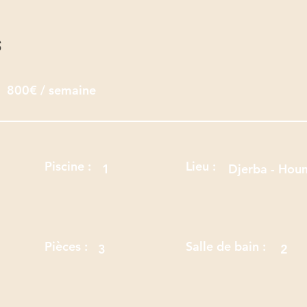
s
800€ / semaine
Piscine :
Lieu :
1
Djerba - Houm
Pièces :
Salle de bain :
3
2