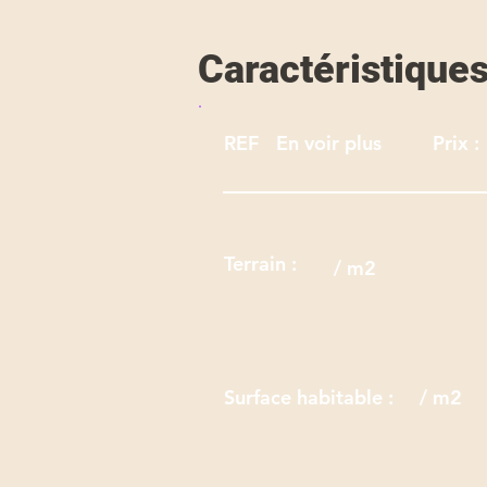
Caractéristique
REF
En voir plus
Prix :
Terrain :
/ m2
Surface habitable :
/ m2